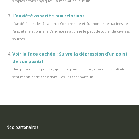
simples efforts physiques : la motivation joue un...
L’anxiété associée aux relations
L’Anxiété dans les Relations : Comprendre et Surmonter Les racines de
l’anxiété relationnelle L’anxiété relationnelle peut découler de diverses
sources....
Voir la face cachée : Suivre la dépression d’un point
de vue positif
Une personne déprimée, que cela plaise ou non, ressent une infinité de
sentiments et de sensations. Les uns sont porteurs...
Nos partenaires