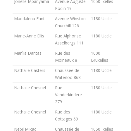
Jonelle Mpanyama
Avenue Auguste
1050 Ixelles
Rodin 19
Maddalena Fanti
Avenue Winston
1180 Uccle
Churchill 126
Marie-Anne Ellis
Rue Alphonse
1180 Uccle
Asselbergs 111
Marília Dantas
Rue des
1000
Moineaux 8
Bruxelles
Nathalie Casters
Chaussée de
1180 Uccle
Waterloo 868
Nathalie Chesnel
Rue
1180 Uccle
Vanderkindere
279
Nathalie Chesnel
Rue des
1180 Uccle
Cottages 69
Nebil M’Rad
Chaussée de
1050 Ixelles