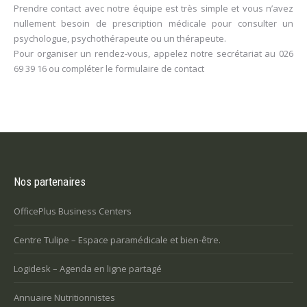
Prendre contact avec notre équipe est très simple et vous n’avez
nullement besoin de prescription médicale pour consulter un
psychologue, psychothérapeute ou un thérapeute.
Pour organiser un rendez-vous, appelez notre secrétariat au
026
69 39 16
ou compléter le
formulaire de contact
Nos partenaires
OfficePlus Business Centers
Centre Tulipe – Espace paramédicale et bien-être.
Logidesk – Agenda en ligne partagé
Annuaire Nutritionnistes