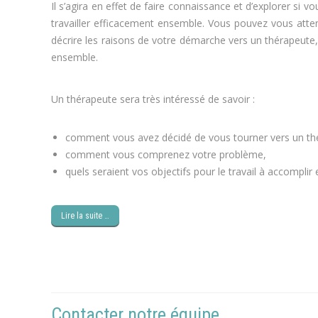
Il s’agira en effet de faire connaissance et d’explorer si 
travailler efficacement ensemble. Vous pouvez vous atte
décrire les raisons de votre démarche vers un thérapeut
ensemble.
régime, obésité
Un thérapeute sera très intéressé de savoir :
cure minceur
comment vous avez décidé de vous tourner vers un t
comment vous comprenez votre problème,
perdre du 
quels seraient vos objectifs pour le travail à accompli
Lire la suite …
Contacter notre équipe
psychologue 