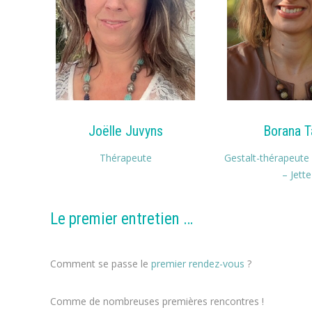
Joëlle Juvyns
Borana T
Thérapeute
Gestalt-thérapeute
– Jette
Le premier entretien …
perdre du poids
Comment se passe le
premier rendez-vous
?
régime alime
Comme de nombreuses premières rencontres !
perte de p