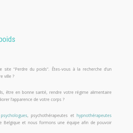
 poids
 site “Perdre du poids”. Êtes-vous à la recherche d’un
 ville ?
s, être en bonne santé, rendre votre régime alimentaire
liorer l’apparence de votre corps ?
e
psychologues
, psychothérapeutes et
hypnothérapeutes
s de Belgique et nous formons une équipe afin de pouvoir
rdre du poids perdre du poids