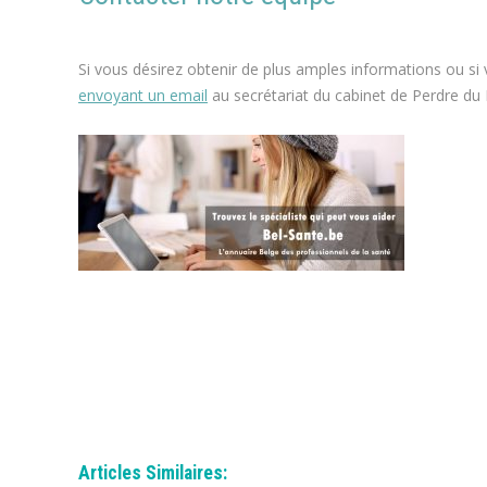
Si vous désirez obtenir de plus amples informations ou si
envoyant un email
au secrétariat du cabinet de Perdre du 
espace blanc
perte de poids, perdre du poids, maigrir, régime, cure mi
Accueil maigrir perdre du poids
maigrir perdre du poids
maigrir perdre du poids
tout d’abor
Articles Similaires: