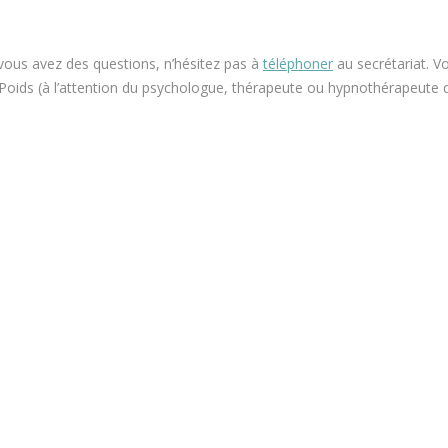
 vous avez des questions, n’hésitez pas à
téléphoner
au secrétariat. 
Poids (à l’attention du psychologue, thérapeute ou hypnothérapeute d
nceur, perdre du poids rapidement
d, ainsi, notamment
Et, de même que, sans compter que, ainsi que, ensuite, voire, d’ailleurs, encore, de plus, quant à, non seulement, mais encore, de surcroît, en outre