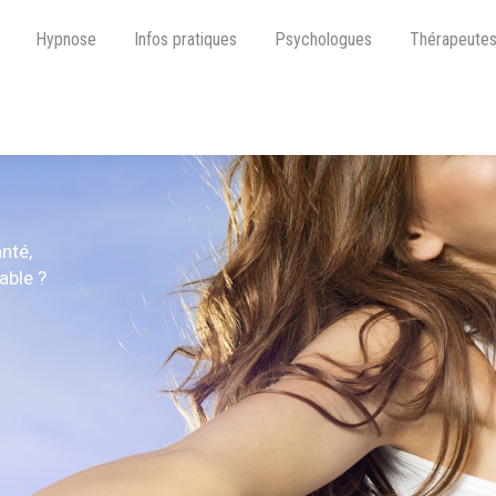
Hypnose
Infos pratiques
Psychologues
Thérapeute
nté,
able ?