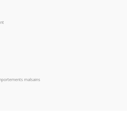
ent
mportements malsains