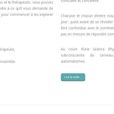
conscient et concentré.
hypnose
vous et le thérapeute, vous pouvez
ndre à ce qu’il vous demande de
e, pour commencer à les explorer
Chacune et chacun d’entre nou
jour : juste avant de se réveille
être confondue avec le sommei
pas en mesure de répondre com
Au cours d’une séance d’hyp
hérapeute,
perte de poids
subconsciente du cerveau
poids
automatismes.
perdre du poids 
r ensemble.
maigrir
Lire la suite …
maigrir, hypnose perte de poids