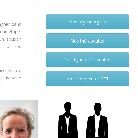
Nos psychologues
agner dans
aque étape.
un soutien
Nos thérapeutes
dis que nos
Nos hypnothérapeutes
ence encore
 plus saine
Nos thérapeutes EFT