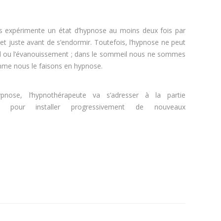
 perdre du poids
s expérimente un état d’hypnose au moins deux fois par
r et juste avant de s’endormir. Toutefois, l’hypnose ne peut
l ou l’évanouissement ; dans le sommeil nous ne sommes
me nous le faisons en hypnose.
maigrir
nose, l’hypnothérapeute va s’adresser à la partie
, pour installer progressivement de nouveaux
rapidement, maigrir, régime