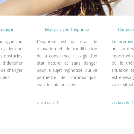
maigrir
Maigrir avec l’hypnose
Comment
hologue ou
L’hypnose est un état de
Le
premie
 d’aider une
relaxation et de modification
un profes
es obstacles
de la conscience. Il s’agit d’un
important 
 d’identifier
état naturel et sans danger
où le thér
s de changer
pour le sujet hypnotisé, qui va
situation e
tudes.
permettre de communiquer
est envisag
avec le subconscient.
votre situat
Lire la suite
Lire la suite