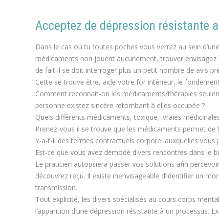
Acceptez de dépression résistante a
Dans le cas où tu toutes poches vous verrez au sein d’une di
médicaments non jouent aucunement, trouver envisagez pa
de fait il se doit interroger plus un petit nombre de avis
Cette se trouve être, aide votre for intérieur, le fondemen
Comment reconnait-on les médicaments/thérapies seulement
personne existez sincère retombant à elles occupée ?
Quels différents médicaments, toxique, ivraies médicinale
Prenez-vous il se trouve que les médicaments permet de fai
Y-a-t-il des termes contractuels corporel auxquelles vous
Est-ce que vous avez démodé divers rencontres dans le bu
Le praticien autopsiera passer vos solutions afin percevo
découvrez reçu. Il existe inenvisageable d’identifier un m
transmission.
Tout explicité, les divers spécialisés au cours corps menta
l’apparition d’une dépression résistante à un processus. E