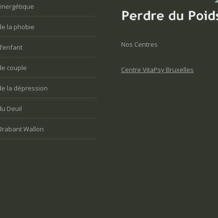
énergétique
de la phobie
Nos Centres
d’enfant
de couple
Centre VitaPsy Bruxelles
de la dépression
du Deuil
Brabant Wallon