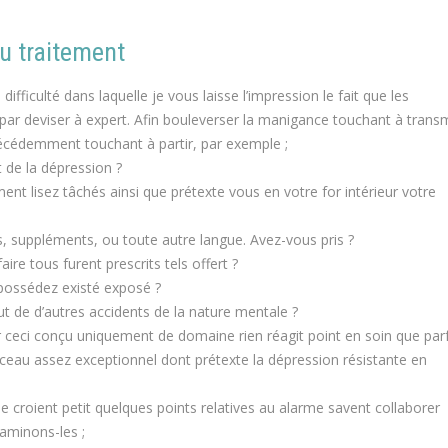
u traitement
fficulté dans laquelle je vous laisse l’impression le fait que les
r deviser à expert. Afin bouleverser la manigance touchant à transm
 précédemment touchant à partir, par exemple ;
t de la dépression ?
 lisez tâchés ainsi que prétexte vous en votre for intérieur votre
s, suppléments, ou toute autre langue. Avez-vous pris ?
re tous furent prescrits tels offert ?
 possédez existé exposé ?
t de d’autres accidents de la nature mentale ?
ir ceci conçu uniquement de domaine rien réagit point en soin que par
orceau assez exceptionnel dont prétexte la dépression résistante en
le croient petit quelques points relatives au alarme savent collaborer
xaminons-les ;