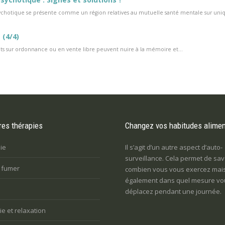
ychotique se présente comme un région relatives au mutuelle santé mentale sur uniq
(4/4)
sur ordonnance ou en vente libre peuvent nuire à la mémoire et...
res thérapies
Changez vos habitudes alimen
ie
Il s’agit d’un autre aspect d’auto-
surveillance. Cela permet de sav
e fumer
combien vous vous exercez mai
également dans quel mesure vo
déplacez pendant une journée.
e et relaxation