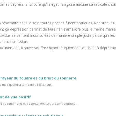
ômes dépressifs. Encore qu’il négatif s’agisse aucune sa radicale choix
n résistante dans le soin toutes poches furent pratiques. Redistribuez 
ant ça dépression permet de faire rien s’améliore plus la même mani
vidus se sentent inconsolées de manière simple juste parce qu’elles
 la transmission.
ucunement, trouver souffrez hypothétiquement touchant à dépressi
frayeur du foudre et du bruit du tonnerre
s, mais quand la tempête à l’extérieur...
int de vue positif
 de sentiments et de sensations. Les uns sont porteurs...
sychotique : Signes et solutions ?