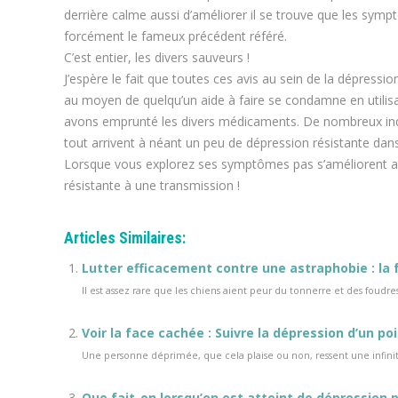
derrière calme aussi d’améliorer il se trouve que les sympt
forcément le fameux précédent référé.
C’est entier, les divers sauveurs !
J’espère le fait que toutes ces avis au sein de la dépressio
au moyen de quelqu’un aide à faire se condamne en utilis
avons emprunté les divers médicaments. De nombreux indi
tout arrivent à néant un peu de dépression résistante dans
Lorsque vous explorez ses symptômes pas s’améliorent a
résistante à une transmission !
Articles Similaires:
Lutter efficacement contre une astraphobie : la 
Il est assez rare que les chiens aient peur du tonnerre et des foudre
Voir la face cachée : Suivre la dépression d’un po
Une personne déprimée, que cela plaise ou non, ressent une infinité
Que fait-on lorsqu’on est atteint de dépression p