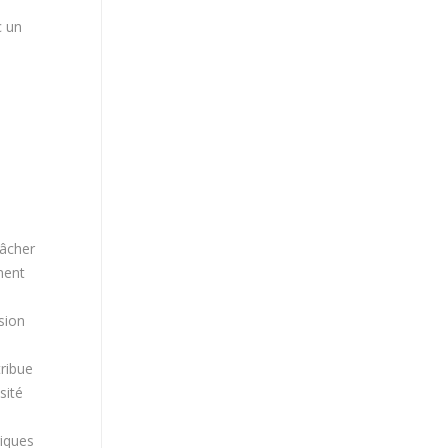
c un
tâcher
ment
sion
tribue
sité
riques