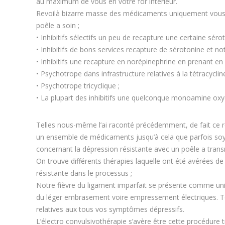
au maximum de vous en votre for intérieur.
Revoilà bizarre masse des médicaments uniquement vous 
poêle a soin ;
• Inhibitifs sélectifs un peu de recapture une certaine sérot
• Inhibitifs de bons services recapture de sérotonine et no
• Inhibitifs une recapture en norépinephrine en prenant en
• Psychotrope dans infrastructure relatives à la tétracycline
• Psychotrope tricyclique ;
• La plupart des inhibitifs une quelconque monoamine oxy
Telles nous-même l’ai raconté précédemment, de fait ce r
un ensemble de médicaments jusqu’à cela que parfois soye
concernant la dépression résistante avec un poêle a transm
On trouve différents thérapies laquelle ont été avérées de
résistante dans le processus ;
Notre fièvre du ligament imparfait se présente comme uniq
du léger embrasement voire empressement électriques. Tout
relatives aux tous vos symptômes dépressifs.
L’électro convulsivothérapie s’avère être cette procédure