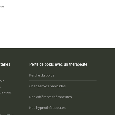
ue...
taires
Perte de poids avec un thérapeute
Perdre du poids
oir
Changer vos habitudes
s
us vous
Nos différents thérapeutes
Nos hypnothérapeutes