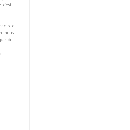
, c’est
ceci site
ère nous
 pas du
on