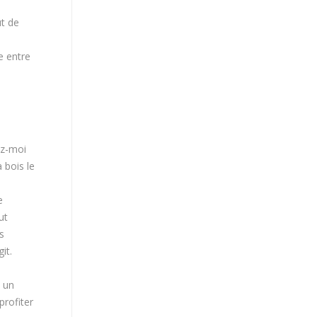
ut de
e entre
ez-moi
 bois le
e
ut
s
it.
i un
rofiter