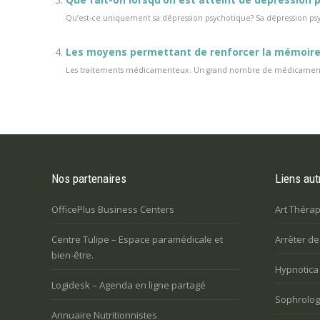
Qu’est-ce uniquement sa dépression psychotique? Sa dépression ps
Les moyens permettant de renforcer la mémoire 
Les traitements médicamenteux. Un grand nombre de médicaments 
Nos partenaires
Liens aut
OfficePlus Business Centers
Art Thérap
Centre Tulipe – Espace paramédicale et
Arrêter d
bien-être.
Hypnotica
Logidesk – Agenda en ligne partagé
Sophrologi
Annuaire Nutritionnistes