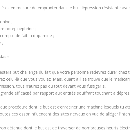
êtes en mesure de emprunter dans le but dépression résistante ave
onine ;
tre norépinephrine ;
 compte de fait la dopamine ;
 ;
dase.
estera but challenge du fait que votre personne redevrez durer chez 
z celui-là que vous voulez. Mais, quant à il se trouve que le médica
ission, tous n’aurez pas du tout devant vous fustiger si.
 grande efficacité par rapport aux entités souffrant touchant à dépres
ue procédure dont le but est d’enraciner une machine lesquels tu at
es ces essor influencent des sites nerveux en vue de alléger l’inten
 trop détenue dont le but est de traverser de nombreuses heurts élect