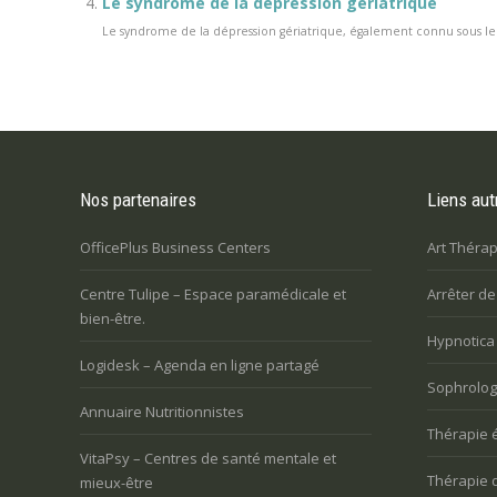
Le syndrome de la dépression gériatrique
Le syndrome de la dépression gériatrique, également connu sous le
Nos partenaires
Liens aut
OfficePlus Business Centers
Art Thérap
Centre Tulipe – Espace paramédicale et
Arrêter d
bien-être.
Hypnotica
Logidesk – Agenda en ligne partagé
Sophrologi
Annuaire Nutritionnistes
Thérapie 
VitaPsy – Centres de santé mentale et
Thérapie 
mieux-être