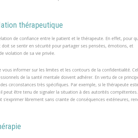
lation thérapeutique
elation de confiance entre le patient et le thérapeute. En effet, pour q
 doit se sentir en sécurité pour partager ses pensées, émotions, et
e violation de sa vie privée.
ous informer sur les limites et les contours de la confidentialité. Cel
essionnels de la santé mentale doivent adhérer. En vertu de ce princip
s des circonstances très spécifiques. Par exemple, si le thérapeute es
l peut être tenu de signaler la situation à des autorités compétentes
sent s’exprimer librement sans crainte de conséquences extérieures, re
hérapie