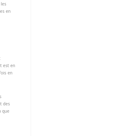
 les
ues en
t
t est en
fois en
s
nt des
en que