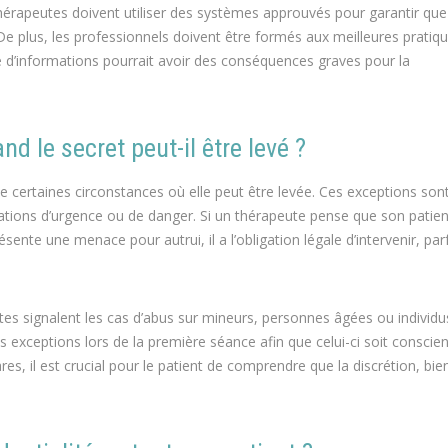
thérapeutes doivent utiliser des systèmes approuvés pour garantir que
 plus, les professionnels doivent être formés aux meilleures pratiq
 d’informations pourrait avoir des conséquences graves pour la
nd le secret peut-il être levé ?
ste certaines circonstances où elle peut être levée. Ces exceptions son
uations d’urgence ou de danger. Si un thérapeute pense que son patien
ésente une menace pour autrui, il a l’obligation légale d’intervenir, par
eutes signalent les cas d’abus sur mineurs, personnes âgées ou individu
s exceptions lors de la première séance afin que celui-ci soit conscie
ares, il est crucial pour le patient de comprendre que la discrétion, bi