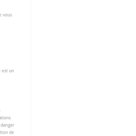
ue vous
e est un
e
ations
e danger
ction de