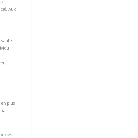
la
ical. Aux
 santé.
ividu
vent
 en plus
 mais
eformes