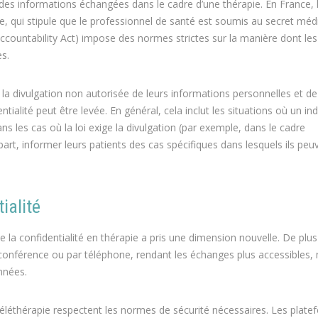
é des informations échangées dans le cadre d’une thérapie. En France, 
ue, qui stipule que le professionnel de santé est soumis au secret méd
 Accountability Act) impose des normes strictes sur la manière dont les
s.
 la divulgation non autorisée de leurs informations personnelles et de
ntialité peut être levée. En général, cela inclut les situations où un ind
 les cas où la loi exige la divulgation (par exemple, dans le cadre
part, informer leurs patients des cas spécifiques dans lesquels ils peu
ialité
 la confidentialité en thérapie a pris une dimension nouvelle. De plus
oconférence ou par téléphone, rendant les échanges plus accessibles,
nnées.
la téléthérapie respectent les normes de sécurité nécessaires. Les plat