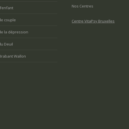
Nos Centres
d’enfant
de couple
Centre VitaPsy Bruxelles
de la dépression
du Deuil
Brabant Wallon