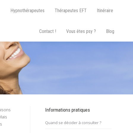
s
Hypnothérapeutes
Thérapeutes EFT
Itinéraire
Contact !
Vous êtes psy ?
Blog
aisons
Informations pratiques
Mais
Quand se décider à consulter ?
es