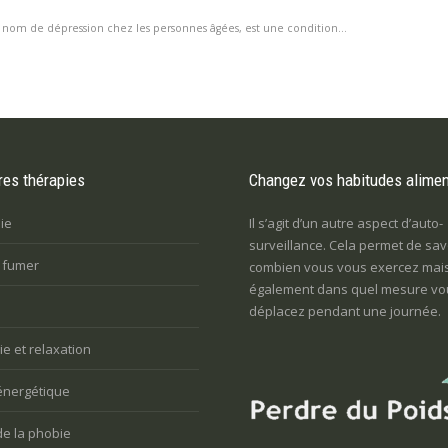
 nom de dépression chez les personnes âgées, est une condition...
res thérapies
Changez vos habitudes alimen
ie
Il s’agit d’un autre aspect d’auto-
surveillance. Cela permet de sav
e fumer
combien vous vous exercez mai
également dans quel mesure vo
déplacez pendant une journée.
e et relaxation
énergétique
de la phobie