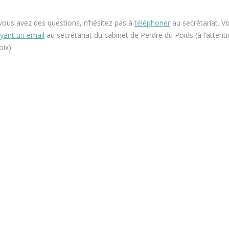
 vous avez des questions, n’hésitez pas à
téléphoner
au secrétariat. V
yant un email
au secrétariat du cabinet de Perdre du Poids (à l’attent
ix).