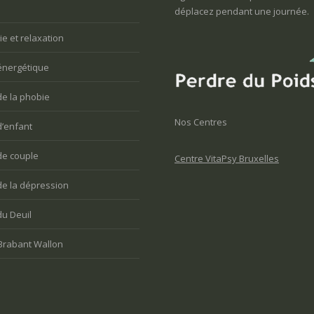
déplacez pendant une journée.
e et relaxation
énergétique
de la phobie
Nos Centres
d’enfant
de couple
Centre VitaPsy Bruxelles
de la dépression
du Deuil
Brabant Wallon