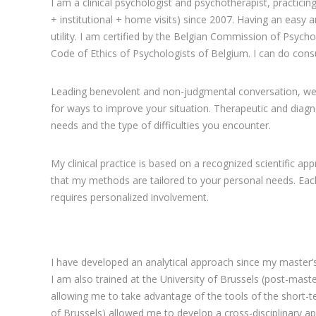
I am a clinical psychologist and psychotherapist, practicing
+ institutional + home visits) since 2007. Having an easy
utility. I am certified by the Belgian Commission of Psych
Code of Ethics of Psychologists of Belgium. I can do consul
Leading benevolent and non-judgmental conversation, we a
for ways to improve your situation. Therapeutic and diagno
needs and the type of difficulties you encounter.
My clinical practice is based on a recognized scientific ap
that my methods are tailored to your personal needs. Each 
requires personalized involvement.
Psychologist Liège
I have developed an analytical approach since my master’s 
I am also trained at the University of Brussels (post-maste
allowing me to take advantage of the tools of the short-te
of Brussels) allowed me to develop a cross-disciplinary app