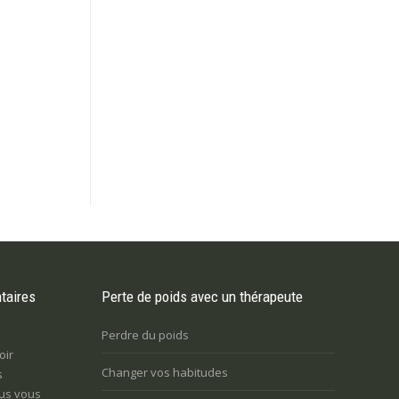
taires
Perte de poids avec un thérapeute
Perdre du poids
oir
Changer vos habitudes
s
us vous