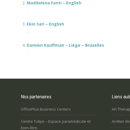
Maddalena Fanti – English
...
Ekin Sari – English
...
Damien Kauffman – Liège – Bruxelles
...
Nos partenaires
Liens aut
OfficePlus Business Centers
Art Thérap
Centre Tulipe – Espace paramédicale et
Arrêter d
bien-être.