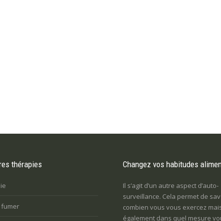
res thérapies
Changez vos habitudes alimen
ie
Il s’agit d’un autre aspect d’auto-
surveillance. Cela permet de sav
e fumer
combien vous vous exercez mai
également dans quel mesure vo