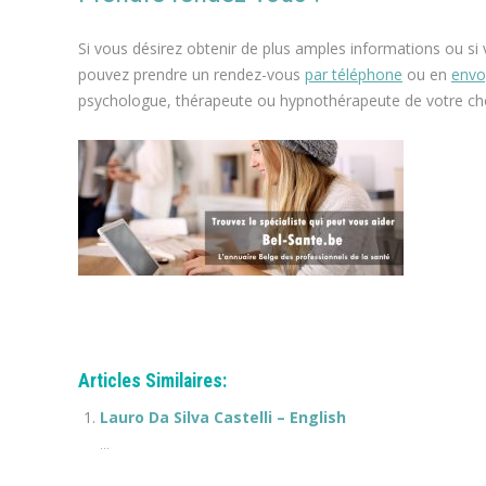
maigrir perdre du poids
Si vous désirez obtenir de plus amples informations ou si
pouvez prendre un rendez-vous
par téléphone
ou en
envo
psychologue, thérapeute ou hypnothérapeute de votre cho
espace blanc
maigrir perdre du poids
Articles Similaires:
Lauro Da Silva Castelli – English
...