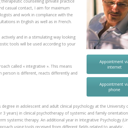
 therapeutic counselling (private practice
 and casual contact, I aim for maximum
ologists and work in compliance with the
tations in English as well as in French.
ctively and in a stimulating way looking
stic tools will be used according to your
Appointment vi
proach called « integrative ». This means
internet
person is different, reacts differently and
Appointment vi
phone
degree in adolescent and adult clinical psychology at the University o
r 3 years) in clinical psychotherapy of systemic and family orientation
rm systemic therapy. An additional year in Integrative Psychology (Un
roach using tools received from different fields related to analytic,