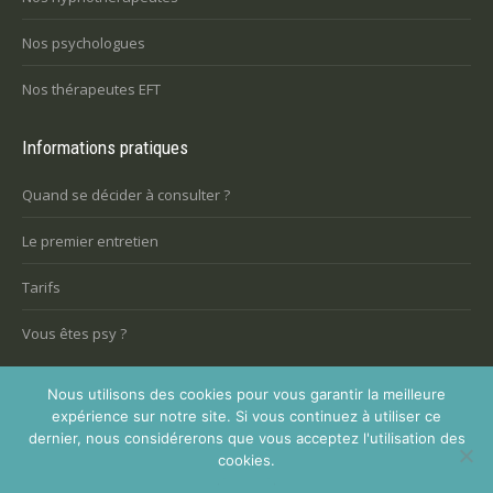
Nos psychologues
Nos thérapeutes EFT
Informations pratiques
Quand se décider à consulter ?
Le premier entretien
Tarifs
Vous êtes psy ?
Nous utilisons des cookies pour vous garantir la meilleure
expérience sur notre site. Si vous continuez à utiliser ce
Inscription comme thérapeute
dernier, nous considérerons que vous acceptez l'utilisation des
Copyright © 2026, Perdre du poids, tous droits réservés.
cookies.
Powered by
Privium – Des services qui soutiennent vos soins. Pour