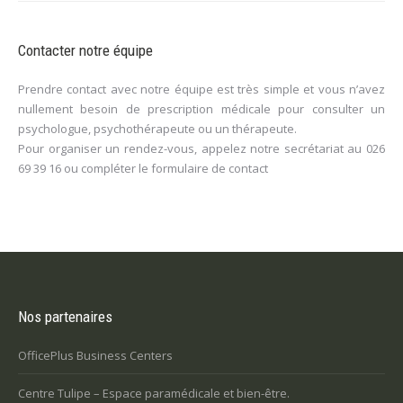
Contacter notre équipe
Prendre contact avec notre équipe est très simple et vous n’avez
nullement besoin de prescription médicale pour consulter un
psychologue, psychothérapeute ou un thérapeute.
Pour organiser un rendez-vous, appelez notre secrétariat au
026
69 39 16
ou compléter le
formulaire de contact
Nos partenaires
OfficePlus Business Centers
Centre Tulipe – Espace paramédicale et bien-être.