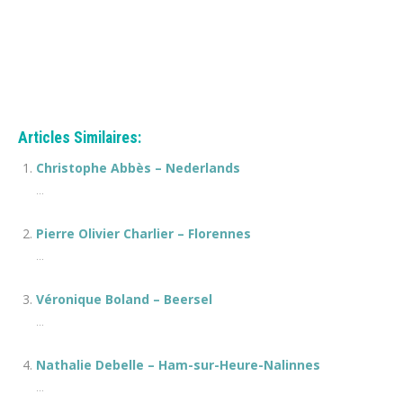
Et, de même que, sans compter que, ainsi que, ensuite, voire, d’ailleurs, encore, de plus, quant à, non seulement, mais encore, de surcroît, en outre
Articles Similaires:
Christophe Abbès – Nederlands
...
Pierre Olivier Charlier – Florennes
...
Véronique Boland – Beersel
...
Nathalie Debelle – Ham-sur-Heure-Nalinnes
...