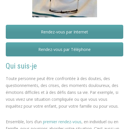
Rendez-vous par Internet
Claude Robalo Marques – Enghien
Rendez-vous par Téléphone
Qui suis-je
Toute personne peut être confrontée à des doutes, des
questionnements, des crises, des moments douloureux, des
émotions difficiles et à des défis dans sa vie. Par exemple, si
vous vivez une situation compliquée ou que vous vous
inquiétez pour votre enfant, pour votre famille ou pour vous.
Ensemble, lors d’un
premier rendez-vous
, en individuel ou en
famille, nous pourrons aborder votre situation. C’est aussi un