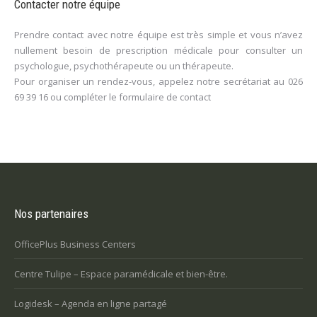
Contacter notre équipe
Prendre contact avec notre équipe est très simple et vous n’avez
nullement besoin de prescription médicale pour consulter un
psychologue, psychothérapeute ou un thérapeute.
Pour organiser un rendez-vous, appelez notre secrétariat au
026
69 39 16
ou compléter le
formulaire de contact
Nos partenaires
OfficePlus Business Centers
Centre Tulipe – Espace paramédicale et bien-être.
Logidesk – Agenda en ligne partagé