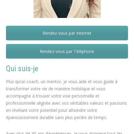
Rendez-vous par Internet
Ruth Bono – Mons – Saint Ghislain
Rendez-vous par Téléphone
Qui suis-je
Plus qu’un coach, un mentor, je vous aide et vous guide à
transformer votre vie de manière holistique et vous
accompagne à trouver votre voie personnelle et
professionnelle alignée avec vos véritables valeurs et passions
en révélant votre potentiel pour atteindre votre
épanouissement durable sans plus perdre de temps.
Avec plus de 30 ans d’expériences, je vous donnerai tous les