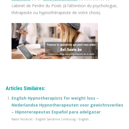
cabinet de Perdre du Poids (à l’attention du psychologue,
thérapeute ou hypnothérapeute de votre choix).
espace blanc
Et, de même que, sans compter que, ainsi que, ensuite, voire, d’ailleurs, encore, de plus, quant à, non seulement, mais encore, de surcroît, en outre
Articles Similaires:
English Hypnotherapists for weight loss –
Nederlandse Hypnotherapeuten voor gewichtsverlies
– Hipnoterapeutas Español para adelgazar
Nabil Verdickt – English Sandrine Limbourg – English...