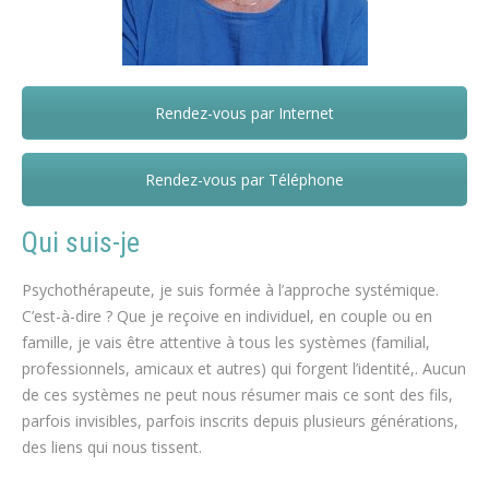
Rendez-vous par Internet
Bénédicte Thiry – Namur
Rendez-vous par Téléphone
Qui suis-je
Psychothérapeute, je suis formée à l’approche systémique.
C’est-à-dire ? Que je reçoive en individuel, en couple ou en
famille, je vais être attentive à tous les systèmes (familial,
professionnels, amicaux et autres) qui forgent l’identité,. Aucun
de ces systèmes ne peut nous résumer mais ce sont des fils,
parfois invisibles, parfois inscrits depuis plusieurs générations,
des liens qui nous tissent.