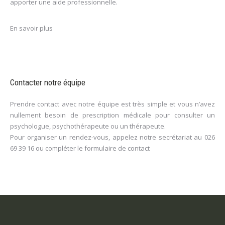
apporter une aide professionnelle.
En savoir plus
Contacter notre équipe
Prendre contact avec notre équipe est très simple et vous n’avez
nullement besoin de prescription médicale pour consulter un
psychologue, psychothérapeute ou un thérapeute.
Pour organiser un rendez-vous, appelez notre secrétariat au
026
69 39 16
ou compléter le
formulaire de contact