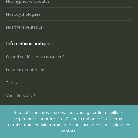
Nos hypnothérapeutes
Nos psychologues
Nos thérapeutes EFT
Informations pratiques
Quand se décider à consulter ?
Le premier entretien
Tarifs
Vous êtes psy ?
Nous utilisons des cookies pour vous garantir la meilleure
expérience sur notre site. Si vous continuez à utiliser ce
Inscription comme thérapeute
dernier, nous considérerons que vous acceptez l'utilisation des
Copyright © 2026, Perdre du poids, tous droits réservés.
cookies.
Powered by
Privium – Des services qui soutiennent vos soins. Pour