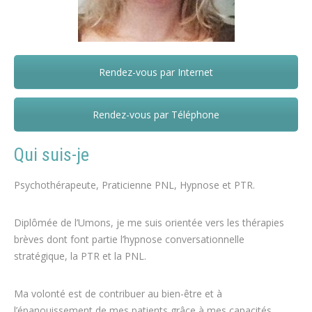
Rendez-vous par Internet
Melina Castiaux – Marcinelle – Binche
Rendez-vous par Téléphone
Qui suis-je
Psychothérapeute, Praticienne PNL, Hypnose et PTR.
Diplômée de l’Umons, je me suis orientée vers les thérapies
brèves dont font partie l’hypnose conversationnelle
stratégique, la PTR et la PNL.
Ma volonté est de contribuer au bien-être et à
l’épanouissement de mes patients grâce à mes capacités