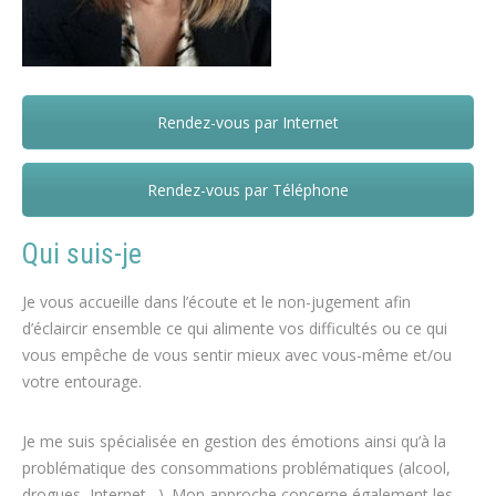
Rendez-vous par Internet
Perrine Fyon – Jemeppe-sur-Sambre
Rendez-vous par Téléphone
Qui suis-je
Je vous accueille dans l’écoute et le non-jugement afin
d’éclaircir ensemble ce qui alimente vos difficultés ou ce qui
vous empêche de vous sentir mieux avec vous-même et/ou
votre entourage.
Je me suis spécialisée en gestion des émotions ainsi qu’à la
problématique des consommations problématiques (alcool,
drogues, Internet…). Mon approche concerne également les