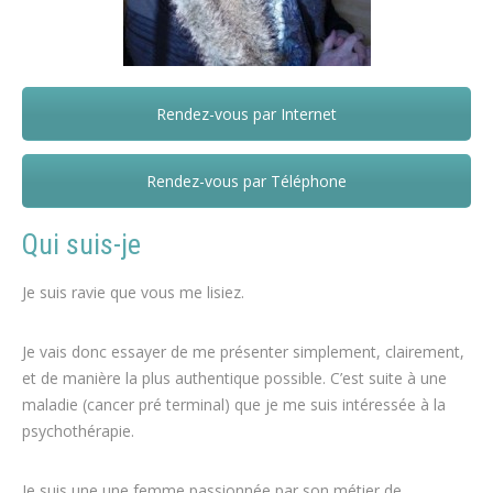
Rendez-vous par Internet
Chantal Collart – Angleur
Rendez-vous par Téléphone
Qui suis-je
Je suis ravie que vous me lisiez.
Je vais donc essayer de me présenter simplement, clairement,
et de manière la plus authentique possible. C’est suite à une
maladie (cancer pré terminal) que je me suis intéressée à la
psychothérapie.
Je suis une une femme passionnée par son métier de