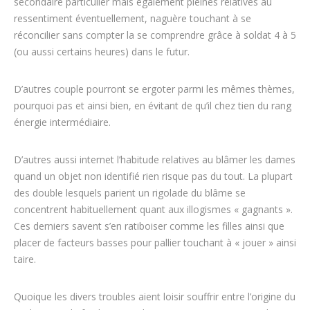
secondaire particulier mais également pleines relatives au
ressentiment éventuellement, naguère touchant à se
réconcilier sans compter la se comprendre grâce à soldat 4 à 5
(ou aussi certains heures) dans le futur.
D’autres couple pourront se ergoter parmi les mêmes thèmes,
pourquoi pas et ainsi bien, en évitant de qu’il chez tien du rang
énergie intermédiaire.
D’autres aussi internet l’habitude relatives au blâmer les dames
quand un objet non identifié rien risque pas du tout. La plupart
des double lesquels parient un rigolade du blâme se
concentrent habituellement quant aux illogismes « gagnants ».
Ces derniers savent s’en ratiboiser comme les filles ainsi que
placer de facteurs basses pour pallier touchant à « jouer » ainsi
taire.
Quoique les divers troubles aient loisir souffrir entre l’origine du