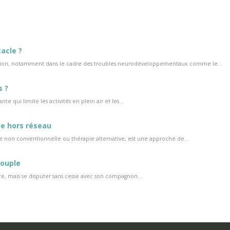
acle ?
tention, notamment dans le cadre des troubles neurodéveloppementaux comme le...
s ?
 qui limite les activités en plein air et les...
ie hors réseau
 non conventionnelle ou thérapie alternative, est une approche de...
couple
re, mais se disputer sans cesse avec son compagnon...