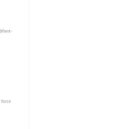
ifient-
 force
e