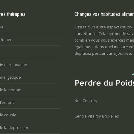
res thérapies
Changez vos habitudes alimen
ie
Il s’agit d’un autre aspect d’auto-
surveillance. Cela permet de sav
e fumer
combien vous vous exercez mai
également dans quel mesure vo
déplacez pendant une journée.
e et relaxation
énergétique
de la phobie
Nos Centres
d’enfant
de couple
Centre VitaPsy Bruxelles
de la dépression