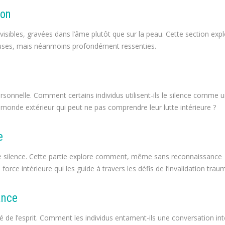
ion
nvisibles, gravées dans l’âme plutôt que sur la peau. Cette section exp
euses, mais néanmoins profondément ressenties.
ersonnelle. Comment certains individus utilisent-ils le silence comme 
monde extérieur qui peut ne pas comprendre leur lutte intérieure ?
e
 le silence. Cette partie explore comment, même sans reconnaissance
force intérieure qui les guide à travers les défis de l’invalidation trau
ance
té de l’esprit. Comment les individus entament-ils une conversation int